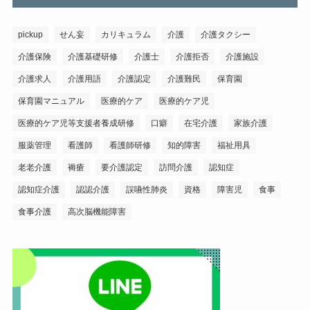
pickup
せん妄
カリキュラム
介護
介護タクシー
介護保険
介護基礎研修
介護士
介護拒否
介護施設
介護求人
介護用語
介護認定
介護難民
保育園
保育園マニュアル
医療的ケア
医療的ケア児
医療的ケア児等支援者養成研修
口癖
在宅介護
家族介護
服薬管理
看護師
看護師研修
知的障害
福祉用具
老老介護
褥瘡
要介護認定
訪問介護
認知症
認知症介護
認認介護
誤嚥性肺炎
資格
障害児
食事
食事介護
高次脳機能障害