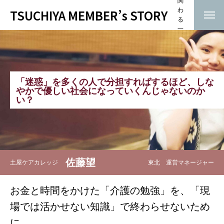
関
TSUCHIYA MEMBER’s STORY
わ
る
一
人
HOME
トップ
ひ
と
株式会社 土屋
り
の
「
迷
惑
」
を
多
く
の
人
で
分
担
す
れ
ば
す
る
ほ
ど
、
し
な
物
や
か
で
優
し
い
社
会
に
な
っ
て
い
く
ん
じ
ゃ
な
い
の
か
スタッフインタビュー
語
い
？
HOME
株式会社 土屋
スタッフインタビュー
佐藤望
土屋ケアカレッジ
東北 運営マネージャー
お金と時間をかけた「介護の勉強」を、「現
場では活かせない知識」で終わらせないため
に。