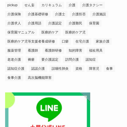
pickup
せん妄
カリキュラム
介護
介護タクシー
介護保険
介護基礎研修
介護士
介護拒否
介護施設
介護求人
介護用語
介護認定
介護難民
保育園
保育園マニュアル
医療的ケア
医療的ケア児
医療的ケア児等支援者養成研修
口癖
在宅介護
家族介護
服薬管理
看護師
看護師研修
知的障害
福祉用具
老老介護
褥瘡
要介護認定
訪問介護
認知症
認知症介護
認認介護
誤嚥性肺炎
資格
障害児
食事
食事介護
高次脳機能障害