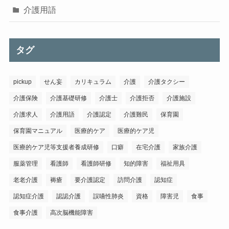
介護用語
タグ
pickup
せん妄
カリキュラム
介護
介護タクシー
介護保険
介護基礎研修
介護士
介護拒否
介護施設
介護求人
介護用語
介護認定
介護難民
保育園
保育園マニュアル
医療的ケア
医療的ケア児
医療的ケア児等支援者養成研修
口癖
在宅介護
家族介護
服薬管理
看護師
看護師研修
知的障害
福祉用具
老老介護
褥瘡
要介護認定
訪問介護
認知症
認知症介護
認認介護
誤嚥性肺炎
資格
障害児
食事
食事介護
高次脳機能障害