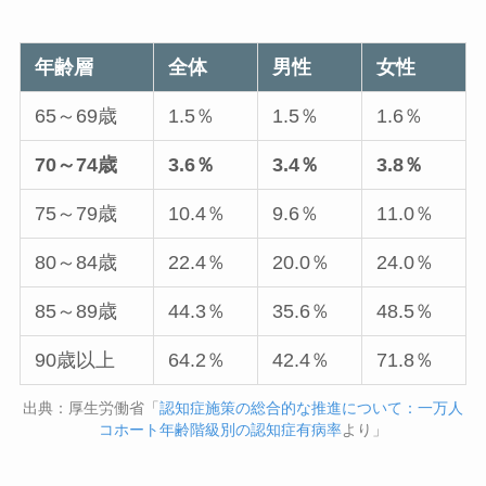
年齢層
全体
男性
女性
65～69歳
1.5％
1.5％
1.6％
70～74歳
3.6％
3.4％
3.8％
75～79歳
10.4％
9.6％
11.0％
80～84歳
22.4％
20.0％
24.0％
85～89歳
44.3％
35.6％
48.5％
90歳以上
64.2％
42.4％
71.8％
出典：厚生労働省「
認知症施策の総合的な推進について：一万人
コホート年齢階級別の認知症有病率
より」