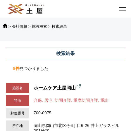
>
会社情報
>
施設検索
>
検索結果
ホームケア土屋岡山
検索結果
8件
見つかりました
ホームケア土屋岡山
施設名
介保, 居宅, 訪問介護, 重度訪問介護, 重訪
特徴
700-0975
郵便番号
岡山県岡山市北区今6丁目6-26 井上ガラスビル
所在地
201号室