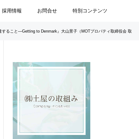
採用情報
お問合せ
特別コンテンツ
—Getting to Denmark』大山景子（MOTプロパティ取締役会 取

ブログ
ブログ
」
政治はなぜ大切なのか／安積
地域で生きる／24
遊歩
生活奮闘記144～
の重度訪問介護に
／渡邉由美子