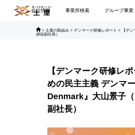
会社情報
事業所検索
グループ事業
>
土屋の取組み
>
デンマーク研修レポート
>
【デン
締役副社長）

対談シリーズ
対
【デンマーク研修レポ
に倒れる／安積遊歩
【高浜代表×浅野史郎先生】
めの民主主義 デンマーク
連続対談シリーズ第2回 ～
Denmark』大山景子
第2部～
副社長）