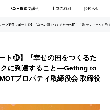
CSR推進協議会
土屋の取組
お知らせ
マーク研修レポート⑩】『幸せの国をつくるための民主主義 デンマークに到達すること
談シリーズ
ブログ
ート⑩】『幸せの国をつくるた
【高浜代表×浅野史郎先生】
「八月敗戦の夏に思うこと
に到達すること—Getting to
連続対談シリーズ第2回 ～
／安積遊歩
（MOTプロパティ取締役会 取締役
第1部～