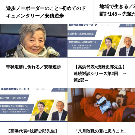
地域で生きる／
遊歩ノーボーダーのこと~初めてのド
闘記145～先
キュメンタリー／安積遊歩
運動の上になす
／渡邉由美子
帯状疱疹に倒れる／安積遊歩
【高浜代表×浅野史郎先生】
連続対談シリーズ第2回 ～
第2部～
【高浜代表×浅野史郎先生】
「八月敗戦の夏に思うこと」