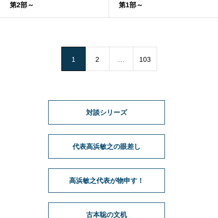
第2部～
第1部～
1
2
…
103
対談シリーズ
代表高浜敏之の眼差し
高浜敏之代表が物申す！
古本聡の文机