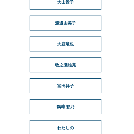
大山景子
渡邉由美子
大庭竜也
牧之瀬雄亮
富田祥子
鶴﨑 彩乃
わたしの