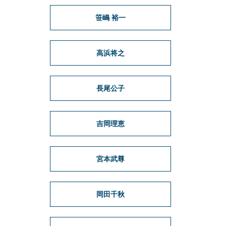
笹嶋 裕一
高浜将之
長尾公子
吉岡理恵
宮本武尊
岡田千秋