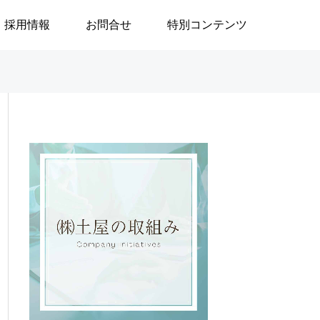
採用情報
お問合せ
特別コンテンツ

ブログ
ブログ
」
政治はなぜ大切なのか／安積
地域で生きる／24
遊歩
生活奮闘記144～
の重度訪問介護に
／渡邉由美子