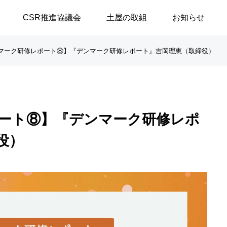
CSR推進協議会
土屋の取組
お知らせ
マーク研修レポート⑧】『デンマーク研修レポート』吉岡理恵（取締役）
談シリーズ
ブログ
ート⑧】『デンマーク研修レポ
【高浜代表×浅野史郎先生】
「八月敗戦の夏に思うこと
役）
連続対談シリーズ第2回 ～
／安積遊歩
第1部～