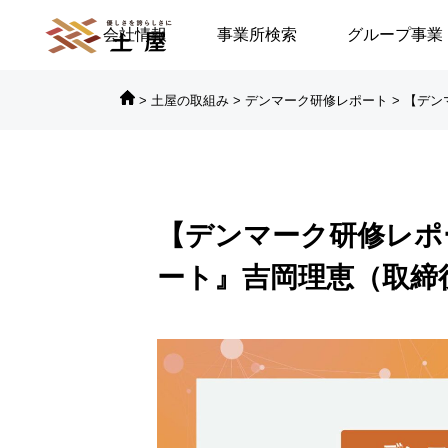
会社情報
事業所検索
グループ事業
>
土屋の取組み
>
デンマーク研修レポート
>
【デン

対談シリーズ
対
【デンマーク研修レポ
に倒れる／安積遊歩
【高浜代表×浅野史郎先生】
ート』吉岡理恵（取締
連続対談シリーズ第2回 ～
第2部～