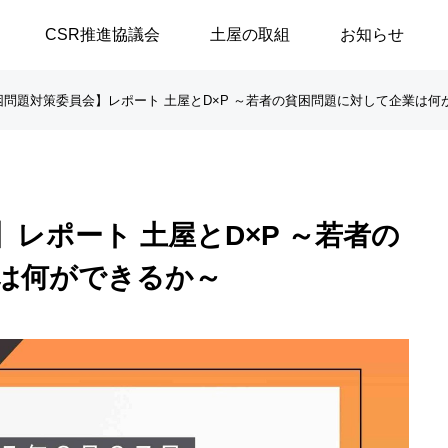
CSR推進協議会
土屋の取組
お知らせ
困問題対策委員会】レポート 土屋とD×P ～若者の貧困問題に対して企業は何
談シリーズ
ブログ
レポート 土屋とD×P ～若者の
【高浜代表×浅野史郎先生】
「八月敗戦の夏に思うこと
は何ができるか～
連続対談シリーズ第2回 ～
／安積遊歩
第1部～