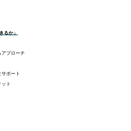
きるか」
るアプローチ
なサポート
リット