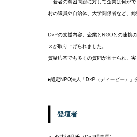
「若者の貧困問題に対して企業は何がで
村の議員や自治体、大学関係者など、総
D×Pの支援内容、企業とNGOとの連
スが取り上げられました。
質疑応答でも多くの質問が寄せられ、実
▸
認定NPO法人「D×P（ディーピー）」
登壇者
今井紀明 氏（D×P理事長）