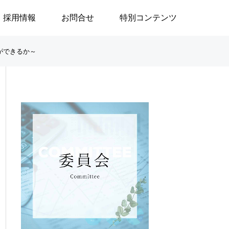
採用情報
お問合せ
特別コンテンツ
ができるか～

ブログ
ブログ
」
政治はなぜ大切なのか／安積
地域で生きる／24
遊歩
生活奮闘記144～
の重度訪問介護に
／渡邉由美子