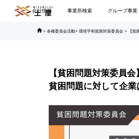
会社情報
事業所検索
グループ事業
>
各種委員会活動
>
環境平和貧困対策委員会
>
【貧

対談シリーズ
対
【貧困問題対策委員会】
に倒れる／安積遊歩
【高浜代表×浅野史郎先生】
貧困問題に対して企業
連続対談シリーズ第2回 ～
第2部～