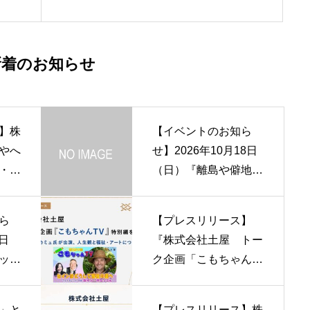
ー
界は価値観を変えないと衰退す
るーJoint
新着のお知らせ
】株
【イベントのお知ら
やへ
せ】2026年10月18日
・介
（日）『離島や僻地介
イベ
護の未来を、那智勝浦
日）
から考える』シンポジ
ら
【プレスリリース】
浦に
ウムを開催
1日
『株式会社土屋 トー
ット
ク企画「こもちゃんT
レナ
V」特別編を開催 セ
継イ
イン・カミュ氏が出
」と
【プレスリリース】株