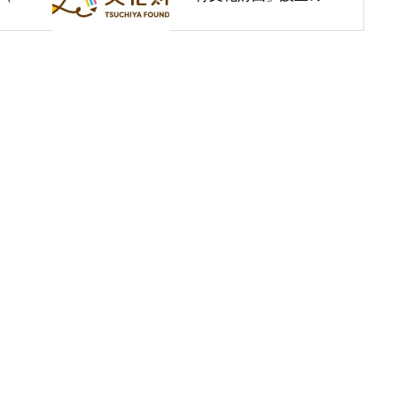
知らせ
『ケ
』開