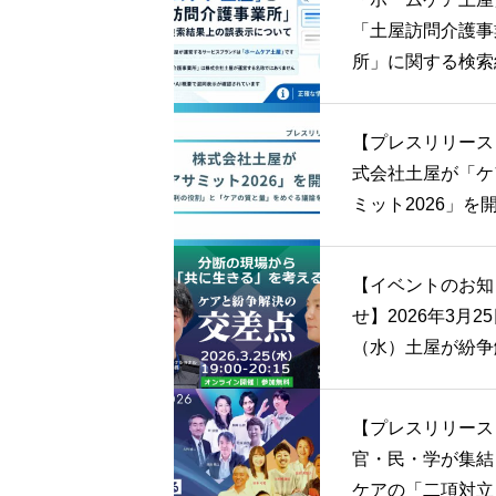
ベント (金) 18:30
「土屋訪問介護事
県岡山市
所」に関する検索
上の誤表示につい
【プレスリリース
式会社土屋が「ケ
ミット2026」を
催。「営利・非営
役割」と「ケアの
【イベントのお知
量」をめぐる議論
せ】2026年3月2
いました
（水）土屋が紛争
支援のNPO・ア
プト・インターナ
【プレスリリース
ナルを ゲストに
官・民・学が集結
たトークイベント
ケアの「二項対立