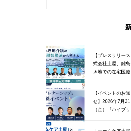
女性の活躍を加速する男性リ
ダーの会」への参加について
【プレスリリース
式会社土屋、離島
き地での在宅医療
護の未来を考える
トを10月18日（
【イベントのお知
に和歌山・那智勝
せ】2026年7月3
て開催。
（金）『ハイブリ
開催』アントレプ
ーシップと事業承
「ホームケア土屋