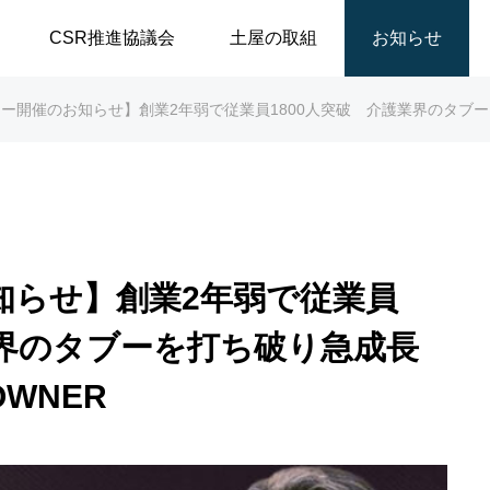
CSR推進協議会
土屋の取組
お知らせ
ー開催のお知らせ】創業2年弱で従業員1800人突破 介護業界のタブーを打ち
ブログ
対談シリーズ
帯状疱疹に倒れる／安積遊歩
【高浜代表×浅野史郎先生】
知らせ】創業2年弱で従業員
連続対談シリーズ第2回 ～
業界のタブーを打ち破り急成長
第2部～
OWNER