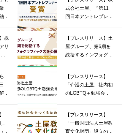
 岡山
演、人生観と福祉・ア
業
式会社土屋、『第11
ートについて語る』
結果
回日本アントレプレナ
て
ー大賞』を受賞
】株
【プレスリリース】土
アサ
屋グループ、第6期を
開
総括するインフォグラ
利の
フィックスを公開
質と
ら
【プレスリリース】
を行
5日
「介護の土屋、社内初
解決
のLGBTQ＋勉強会を
クセ
開催 ― 当事者の声
ショ
から、介護現場におけ
】
【プレスリリース】
招い
る配慮と個別ケアを学
し、
「一般財団法人土屋教
を開
ぶ ―」
（営
育文化財団」設立のお