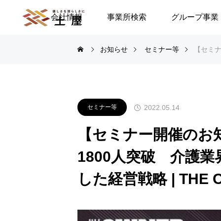
会社情報
事業所検索
グループ事業
お知らせ
セミナー等
【セミナ

ブログ
2022.05.14
セミナー等
ーダーのこと~初
地域で生きる／25年目の地域
【セミナー開催のお
キュメンタリー／安
生活奮闘記145～先輩たちが
1800人突破 介護
残した障がい者運動の上にな
すべきものを考える～／渡邉
した経営戦略 | THE 
由美子