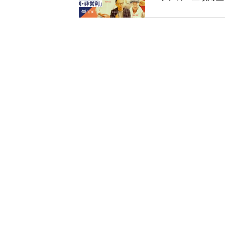
催
利と非営利・質と
量）」を超える。
アサミット2026
催