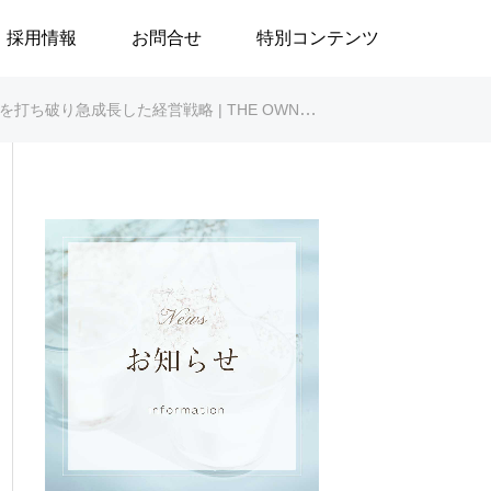
採用情報
お問合せ
特別コンテンツ
破り急成長した経営戦略 | THE OWNER

対談シリーズ
ブログ
【高浜代表×浅野史郎先生】
「八月敗戦の夏に
連続対談シリーズ第2回 ～
／安積遊歩
第1部～