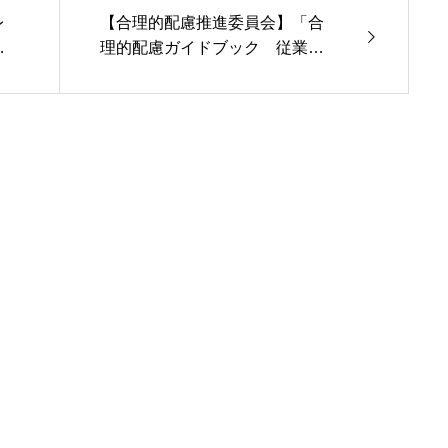
レ
【合理的配慮推進委員会】「合
成
理的配慮ガイドブック 従業員v
け
er.」 ２０２５年６月発行