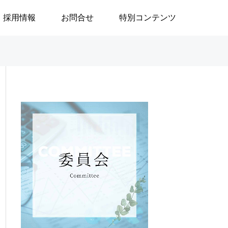
採用情報
お問合せ
特別コンテンツ

ブログ
ブログ
」
政治はなぜ大切なのか／安積
地域で生きる／24
遊歩
生活奮闘記144～
の重度訪問介護に
／渡邉由美子