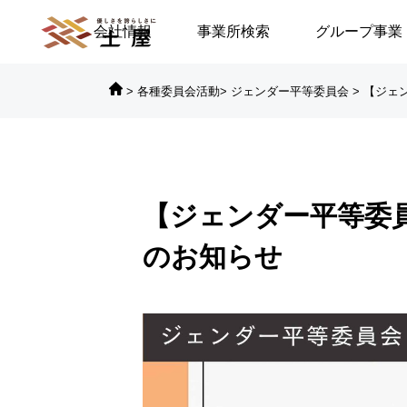
会社情報
事業所検索
グループ事業
>
各種委員会活動
>
ジェンダー平等委員会
>
【ジェ

対談シリーズ
対
【ジェンダー平等委
に倒れる／安積遊歩
【高浜代表×浅野史郎先生】
のお知らせ
連続対談シリーズ第2回 ～
第2部～