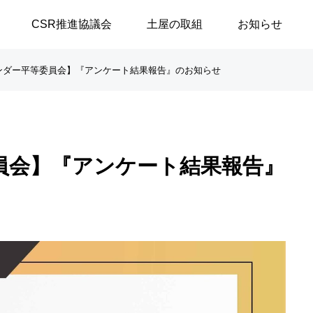
CSR推進協議会
土屋の取組
お知らせ
ンダー平等委員会】『アンケート結果報告』のお知らせ
談シリーズ
ブログ
員会】『アンケート結果報告』
【高浜代表×浅野史郎先生】
「八月敗戦の夏に思うこと
連続対談シリーズ第2回 ～
／安積遊歩
第1部～