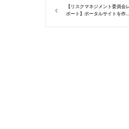
【リスクマネジメント委員会
ポート】ポータルサイトを作
～介護業界のリスク回避に向
て～