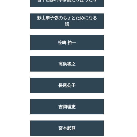
影山摩子弥のちょとためになる
話
笹嶋 裕一
高浜将之
長尾公子
吉岡理恵
宮本武尊