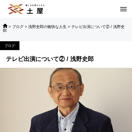
>
ブログ
>
浅野史郎の愉快な人生
>
テレビ出演について② / 浅野史
郎
ブログ
テレビ出演について② / 浅野史郎