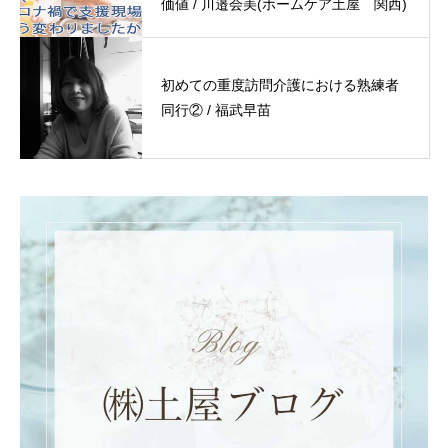
価値 / 川邉会美(ホームケア土屋 関西)
初めての重度訪問介護における熟練者
同行② / 福武早苗