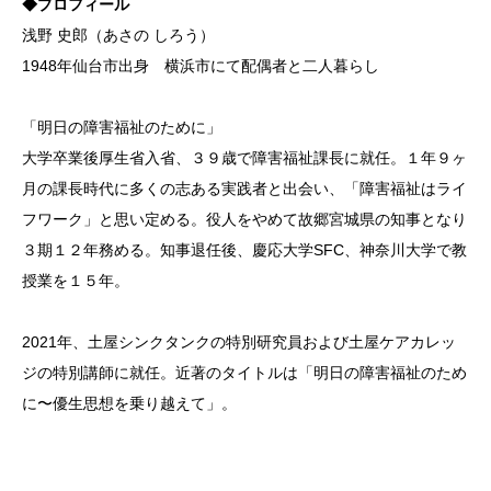
◆プロフィール
浅野 史郎（あさの しろう）
1948年仙台市出身 横浜市にて配偶者と二人暮らし
「明日の障害福祉のために」
大学卒業後厚生省入省、３９歳で障害福祉課長に就任。１年９ヶ
月の課長時代に多くの志ある実践者と出会い、「障害福祉はライ
フワーク」と思い定める。役人をやめて故郷宮城県の知事となり
３期１２年務める。知事退任後、慶応大学SFC、神奈川大学で教
授業を１５年。
2021年、土屋シンクタンクの特別研究員および土屋ケアカレッ
ジの特別講師に就任。近著のタイトルは「明日の障害福祉のため
に〜優生思想を乗り越えて」。