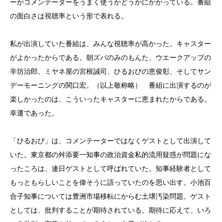
ーがコメンテーターをうまく使うかどうかにかかっている。番組
の面白さは視聴率という形で表れる。
私が出演していた番組は、みんな視聴率が高かった。キャスター
がよかったからである。朝ズバのみのもんた、ウエークアップの
辛坊治郎、ミヤネ屋の宮根誠司、ひるおびの恵俊彰、そしてサン
デーモーニングの関口宏。（以上敬称略） 番組に出演するのが
楽しかったのは、こういったキャスターに恵まれたからである。
幸運であった。
「ひるおび」は、コメンテーターではなくゲストとして出演して
いた。東京都の舛添要一知事の政治資金私的流用疑惑が問題にな
ったころは、連日ゲストとして呼ばれていた。知事経験者として
もっともらしいことを偉そうに語っていたのを思い出す。小池百
合子知事については豊洲市場移転にからむ土壌汚染問題。ゲスト
としては、批判することが期待されている。期待に応えて、いろ