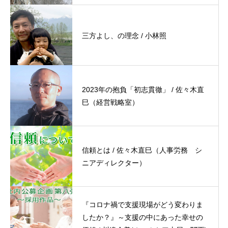
三方よし、の理念 / 小林照
2023年の抱負「初志貫徹」 / 佐々木直
巳（経営戦略室）
​信頼とは / 佐々木直巳（人事労務 シ
ニアディレクター）
『コロナ禍で支援現場がどう変わりま
したか？』～支援の中にあった幸せの