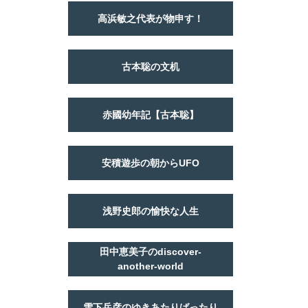
高浜敏之代表が物申す！
古本聡の文机
赤國幼年記【古本聡】
安積遊歩の朝からUFO
浅野史郎の愉快な人生
田中恵美子のdiscover-
another-world
雪下岳彦のゆきあたりばったり