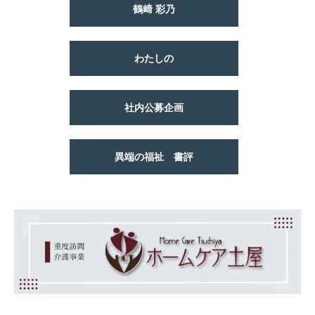
鶴﨑 彩乃
わたしの
社内公募企画
異端の福祉 書評