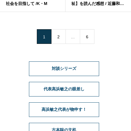
社会を目指して /K・M
祉】を読んだ感想 / 近藤和美
（ホームケア土屋 金沢）
1
2
…
6
対談シリーズ
代表高浜敏之の眼差し
高浜敏之代表が物申す！
古本聡の文机