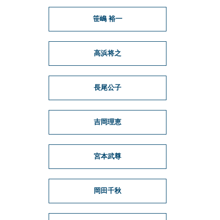
笹嶋 裕一
高浜将之
長尾公子
吉岡理恵
宮本武尊
岡田千秋