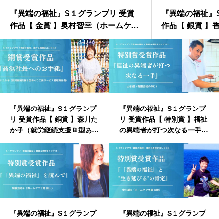
『異端の福祉』S１グランプリ 受賞
『異端の福祉』
作品【 金賞 】奥村智幸（ホームケア
作品【 銀賞 】
土屋 和歌山）
レッジ 研修品
『異端の福祉』S１グランプ
『異端の福祉』S１グランプ
リ 受賞作品【 銅賞 】森川た
リ 受賞作品【 特別賞 】福祉
か子（就労継続支援Ｂ型あぐ
の異端者が打つ次なる一手 /
り工房 サービス管理責任
山根 健（有限会社のがわ）
者）
『異端の福祉』S１グランプ
『異端の福祉』S１グランプ