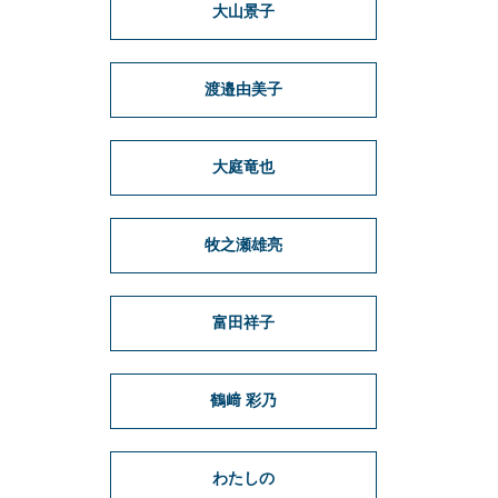
大山景子
渡邉由美子
大庭竜也
牧之瀬雄亮
富田祥子
鶴﨑 彩乃
わたしの