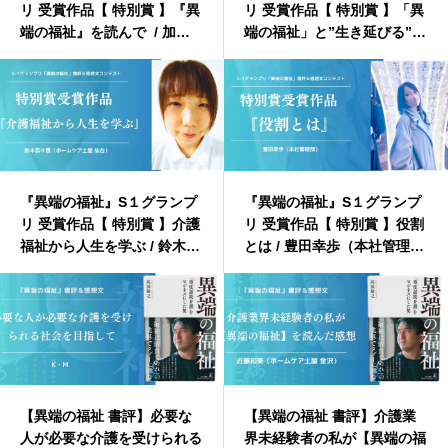
リ 受賞作品【 特別賞 】『異
リ 受賞作品【 特別賞 】「異
端の福祉』を読んで / 加藤
端の福祉」と”生き延びる”の
登志子（ホームケア土屋 岡
肯定 / 中川雄大（ホームケア
山）
土屋 大阪）
『異端の福祉』S１グランプ
『異端の福祉』S１グランプ
リ 受賞作品【 特別賞 】介護
リ 受賞作品【 特別賞 】役割
福祉から人生を学ぶ / 鈴木
とは / 豊田幸歩（本社管理
奈々恵（ホームケア土屋 仙
部）
台）
【異端の福祉 書評】必要な
【異端の福祉 書評】介護業
人が必要な介護を受けられる
界未経験者の私が【異端の福