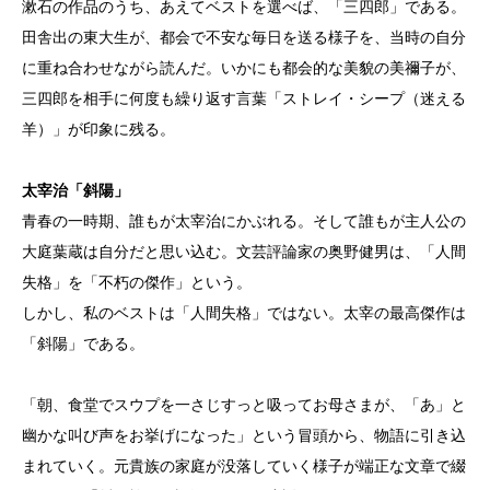
漱石の作品のうち、あえてベストを選べば、「三四郎」である。
田舎出の東大生が、都会で不安な毎日を送る様子を、当時の自分
に重ね合わせながら読んだ。いかにも都会的な美貌の美禰子が、
三四郎を相手に何度も繰り返す言葉「ストレイ・シープ（迷える
羊）」が印象に残る。
太宰治「斜陽」
青春の一時期、誰もが太宰治にかぶれる。そして誰もが主人公の
大庭葉蔵は自分だと思い込む。文芸評論家の奥野健男は、「人間
失格」を「不朽の傑作」という。
しかし、私のベストは「人間失格」ではない。太宰の最高傑作は
「斜陽」である。
「朝、食堂でスウプを一さじすっと吸ってお母さまが、「あ」と
幽かな叫び声をお挙げになった」という冒頭から、物語に引き込
まれていく。元貴族の家庭が没落していく様子が端正な文章で綴