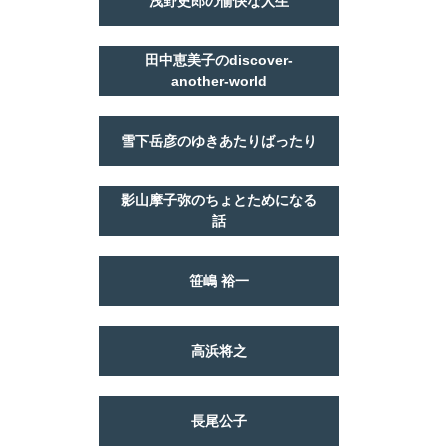
浅野史郎の愉快な人生
田中恵美子のdiscover-
another-world
雪下岳彦のゆきあたりばったり
影山摩子弥のちょとためになる
話
笹嶋 裕一
高浜将之
長尾公子