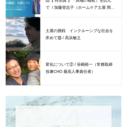
品【 特別賞 】『異端の福祉』を読ん
で / 加藤登志子（ホームケア土屋 岡
山）
土屋の挑戦 インクルーシブな社会を
求めて㉝ / 高浜敏之
変化について② / 笹嶋裕一（常務取締
役兼CHO 最高人事責任者）