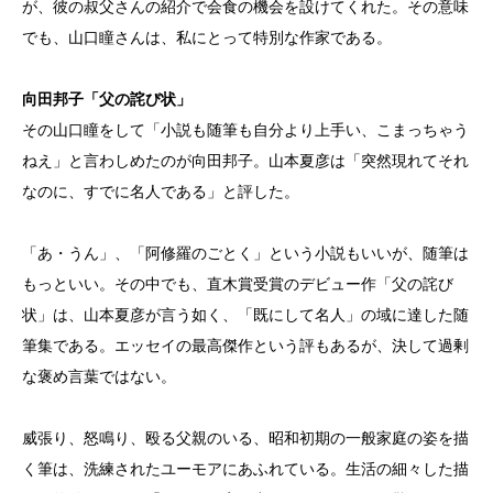
が、彼の叔父さんの紹介で会食の機会を設けてくれた。その意味
でも、山口瞳さんは、私にとって特別な作家である。
向田邦子「父の詫び状」
その山口瞳をして「小説も随筆も自分より上手い、こまっちゃう
ねえ」と言わしめたのが向田邦子。山本夏彦は「突然現れてそれ
なのに、すでに名人である」と評した。
「あ・うん」、「阿修羅のごとく」という小説もいいが、随筆は
もっといい。その中でも、直木賞受賞のデビュー作「父の詫び
状」は、山本夏彦が言う如く、「既にして名人」の域に達した随
筆集である。エッセイの最高傑作という評もあるが、決して過剰
な褒め言葉ではない。
威張り、怒鳴り、殴る父親のいる、昭和初期の一般家庭の姿を描
く筆は、洗練されたユーモアにあふれている。生活の細々した描