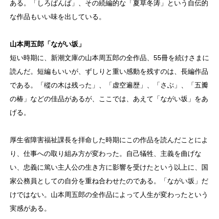
ある。「しろばんば」、その続編的な「夏草冬涛」という自伝的
な作品もいい味を出している。
山本周五郎「ながい坂」
短い時期に、新潮文庫の山本周五郎の全作品、55冊を続けさまに
読んだ。短編もいいが、ずしりと重い感動を残すのは、長編作品
である。「樅の木は残った」、「虚空遍歴」、「さぶ」、「五瓣
の椿」などの佳品があるが、ここでは、あえて「ながい坂」をあ
げる。
厚生省障害福祉課長を拝命した時期にこの作品を読んだことによ
り、仕事への取り組み方が変わった。自己犠牲、主義を曲げな
い、忠義に篤い主人公の生き方に影響を受けたという以上に、国
家公務員としての自分を重ね合わせたのである。「ながい坂」だ
けではない。山本周五郎の全作品によって人生が変わったという
実感がある。