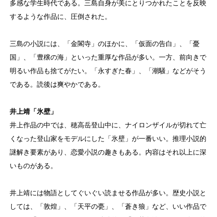
多感な学生時代である。三島自身が美にとりつかれたことを反映
するような作品に、圧倒された。
三島の小説には、「金閣寺」のほかに、「仮面の告白」、「憂
国」、「豊穣の海」といった重厚な作品が多い。一方、前向きで
明るい作品も捨てがたい。「永すぎた春」、「潮騒」などがそう
である。読後は爽やかである。
井上靖「氷壁」
井上作品の中では、穂高岳登山中に、ナイロンザイルが切れて亡
くなった登山家をモデルにした「氷壁」が一番いい。推理小説的
謎解き要素があり、恋愛小説の趣きもある。内容はそれ以上に深
いものがある。
井上靖には物語としてぐいぐい読ませる作品が多い。歴史小説と
しては、「敦煌」、「天平の甍」、「蒼き狼」など、いい作品で