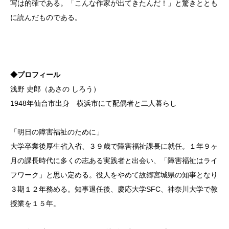
写は的確である。「こんな作家が出てきたんだ！」と驚きととも
に読んだものである。
◆プロフィール
浅野 史郎（あさの しろう）
1948年仙台市出身 横浜市にて配偶者と二人暮らし
「明日の障害福祉のために」
大学卒業後厚生省入省、３９歳で障害福祉課長に就任。１年９ヶ
月の課長時代に多くの志ある実践者と出会い、「障害福祉はライ
フワーク」と思い定める。役人をやめて故郷宮城県の知事となり
３期１２年務める。知事退任後、慶応大学SFC、神奈川大学で教
授業を１５年。