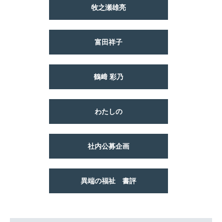
牧之瀬雄亮
富田祥子
鶴﨑 彩乃
わたしの
社内公募企画
異端の福祉 書評