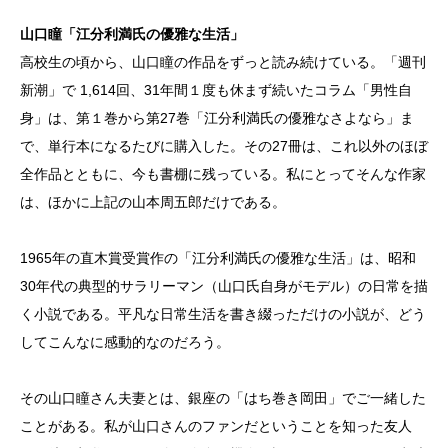
山口瞳「江分利満氏の優雅な生活」
高校生の頃から、山口瞳の作品をずっと読み続けている。「週刊
新潮」で 1,614回、31年間１度も休まず続いたコラム「男性自
身」は、第１巻から第27巻「江分利満氏の優雅なさよなら」ま
で、単行本になるたびに購入した。その27冊は、これ以外のほぼ
全作品とともに、今も書棚に残っている。私にとってそんな作家
は、ほかに上記の山本周五郎だけである。
1965年の直木賞受賞作の「江分利満氏の優雅な生活」は、昭和
30年代の典型的サラリーマン（山口氏自身がモデル）の日常を描
く小説である。平凡な日常生活を書き綴っただけの小説が、どう
してこんなに感動的なのだろう。
その山口瞳さん夫妻とは、銀座の「はち巻き岡田」でご一緒した
ことがある。私が山口さんのファンだということを知った友人