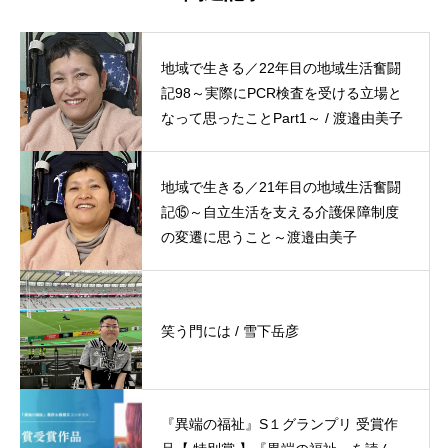
地域で生きる／22年目の地域生活奮闘
記98～実際にPCR検査を受ける立場と
なって思ったことPart1～ / 渡邉由美子
地域で生きる／21年目の地域生活奮闘
記⑮～自立生活を支える介護保障制度
の変遷に思うこと～渡邉由美子
笑う門には / 雪下岳彦
『異端の福祉』S１グランプリ 受賞作