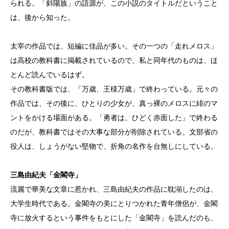
られる。「斜陽族」の語源が、この小説のタイトルだということ
は、後から知った。
太宰の作品では、短編に佳品が多い。その一つの「走れメロス」
は高校の教科書に掲載されているので、私と同年代のものは、ほ
とんど読んでいるはず。
その教科書版では、「万歳、王様万歳」で終わっている。元々の
作品では、その後に、ひとりの少女が、真っ裸のメロスに緋のマ
ントをかける場面がある。「勇者は、ひどく赤面した」で終わる
のだが、教科書ではその大事な部分が削除されている。文部省の
役人は、しょうがない堅物で、折角の名作を台無しにしている。
三島由紀夫「金閣寺」
流麗で華美な文章に惹かれ、三島由紀夫の作品に耽溺したのは、
大学生時代である。金閣寺の美にとりつかれた青年僧侶が、金閣
寺に放火するという事件をもとにした「金閣寺」を読んだのも、