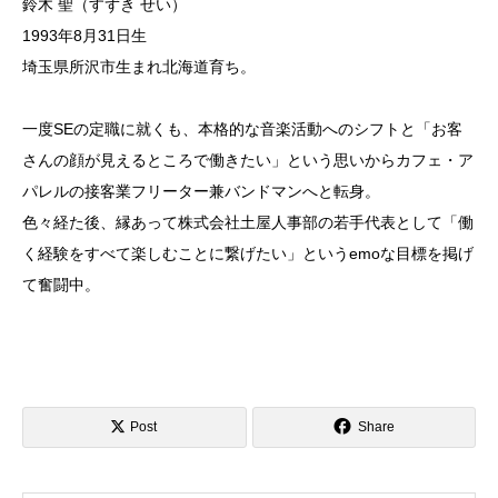
鈴木 聖（すずき せい）
1993年8月31日生
埼玉県所沢市生まれ北海道育ち。
一度SEの定職に就くも、本格的な音楽活動へのシフトと「お客
さんの顔が見えるところで働きたい」という思いからカフェ・ア
パレルの接客業フリーター兼バンドマンへと転身。
色々経た後、縁あって株式会社土屋人事部の若手代表として「働
く経験をすべて楽しむことに繋げたい」というemoな目標を掲げ
て奮闘中。
Post
Share