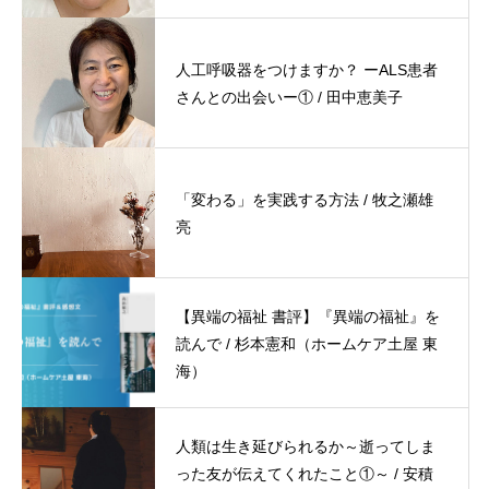
人工呼吸器をつけますか？ ーALS患者
さんとの出会いー① / 田中恵美子
「変わる」を実践する方法 / 牧之瀬雄
亮
【異端の福祉 書評】『異端の福祉』を
読んで / 杉本憲和（ホームケア土屋 東
海）
人類は生き延びられるか～逝ってしま
った友が伝えてくれたこと①～ / 安積