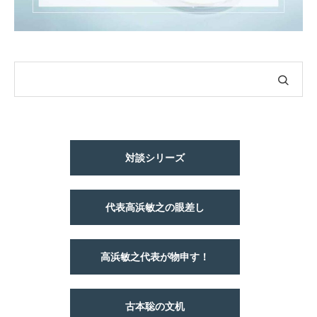
対談シリーズ
代表高浜敏之の眼差し
高浜敏之代表が物申す！
古本聡の文机