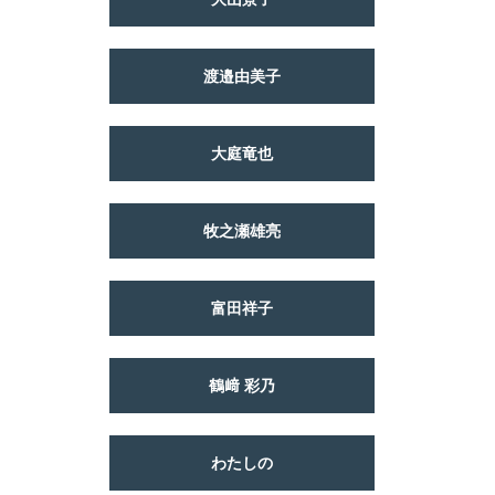
渡邉由美子
大庭竜也
牧之瀬雄亮
富田祥子
鶴﨑 彩乃
わたしの