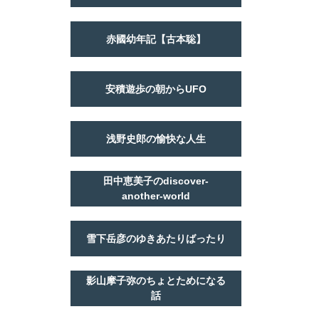
赤國幼年記【古本聡】
安積遊歩の朝からUFO
浅野史郎の愉快な人生
田中恵美子のdiscover-
another-world
雪下岳彦のゆきあたりばったり
影山摩子弥のちょとためになる
話