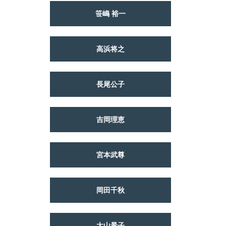
笹嶋 裕一
高浜将之
長尾公子
吉岡理恵
宮本武尊
岡田千秋
大山景子