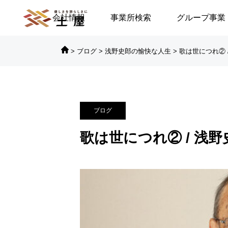
会社情報
事業所検索
グループ事業
>
ブログ
>
浅野史郎の愉快な人生
>
歌は世につれ② 

対談シリーズ
対
ブログ
に倒れる／安積遊歩
【高浜代表×浅野史郎先生】
歌は世につれ② / 浅野
連続対談シリーズ第2回 ～
第2部～