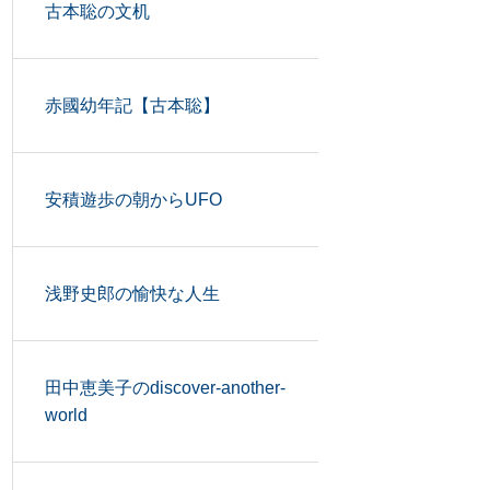
古本聡の文机
赤國幼年記【古本聡】
安積遊歩の朝からUFO
浅野史郎の愉快な人生
田中恵美子のdiscover-another-
world