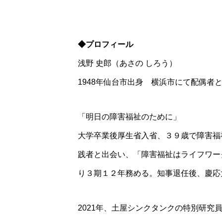
◆プロフィール
浅野 史郎（あさの しろう）
1948年仙台市出身 横浜市にて配偶者
「明日の障害福祉のために」
大学卒業後厚生省入省、３９歳で障害福
践者と出会い、「障害福祉はライフワー
り３期１２年務める。知事退任後、慶応
2021年、土屋シンクタンクの特別研