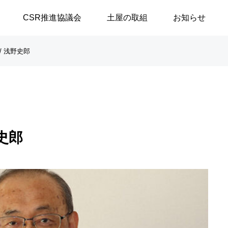
CSR推進協議会
土屋の取組
お知らせ
/ 浅野史郎
談シリーズ
ブログ
【高浜代表×浅野史郎先生】
「八月敗戦の夏に思うこと
史郎
連続対談シリーズ第2回 ～
／安積遊歩
第1部～