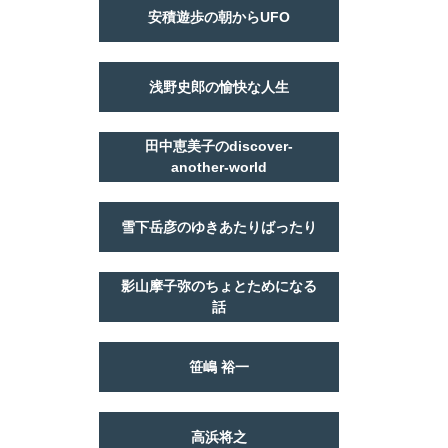
安積遊歩の朝からUFO
浅野史郎の愉快な人生
田中恵美子のdiscover-
another-world
雪下岳彦のゆきあたりばったり
影山摩子弥のちょとためになる
話
笹嶋 裕一
高浜将之