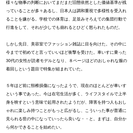
様々な物事の判断においてまだまだ旧態依然とした価値基準が残
っていることが多々あるし、日本人は調和重視で多様性を受入れ
ることを嫌がる。学校での体育は、足並みそろえての集団行動で
行進をして、それが少しでも崩れるとひどく怒られたものだ。
しかし先日、美容室でファッション雑誌に目を向けた。その中に
今までで初めてと言っていいほど衝撃を受けた。車いすに乗った
30代の女性が読者モデルとなり、８ページほどのおしゃれな服の
着回しという題目で特集が組まれていた。
５年ほど前に頸椎損傷になったようで、現在のほとんどが車いす
という事であった。今は在宅生活が多く、ライフスタイルで上半
身を映すという意味で起用されたようだが、障害を持つ人もおし
ゃれに楽しみ持つことがもっと広がるし、こういった事が普通に
見られる世の中になっていったら良いな・・と。まずは、自分か
ら何かできることを始めたい。