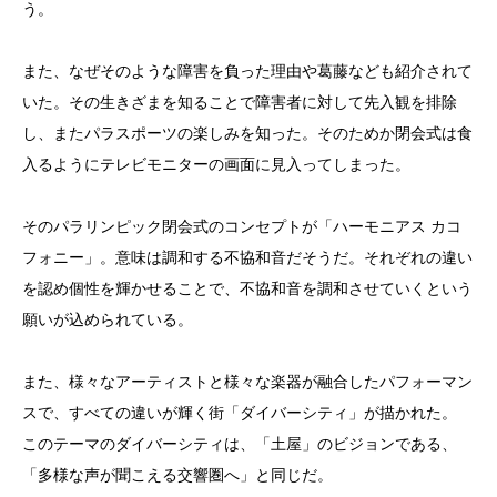
う。
また、なぜそのような障害を負った理由や葛藤なども紹介されて
いた。その生きざまを知ることで障害者に対して先入観を排除
し、またパラスポーツの楽しみを知った。そのためか閉会式は食
入るようにテレビモニターの画面に見入ってしまった。
そのパラリンピック閉会式のコンセプトが「ハーモニアス カコ
フォニー」。意味は調和する不協和音だそうだ。それぞれの違い
を認め個性を輝かせることで、不協和音を調和させていくという
願いが込められている。
また、様々なアーティストと様々な楽器が融合したパフォーマン
スで、すべての違いが輝く街「ダイバーシティ」が描かれた。
このテーマのダイバーシティは、「土屋」のビジョンである、
「多様な声が聞こえる交響圏へ」と同じだ。