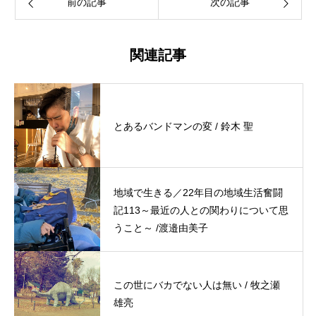
前の記事
次の記事
関連記事
とあるバンドマンの変 / 鈴木 聖
地域で生きる／22年目の地域生活奮闘
記113～最近の人との関わりについて思
うこと～ /渡邉由美子
この世にバカでない人は無い / 牧之瀬
雄亮