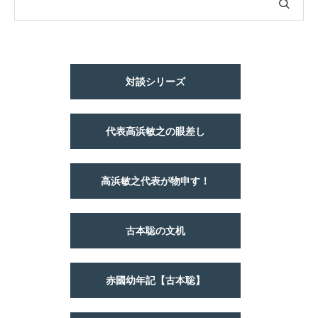
対談シリーズ
代表高浜敏之の眼差し
高浜敏之代表が物申す！
古本聡の文机
赤國幼年記【古本聡】