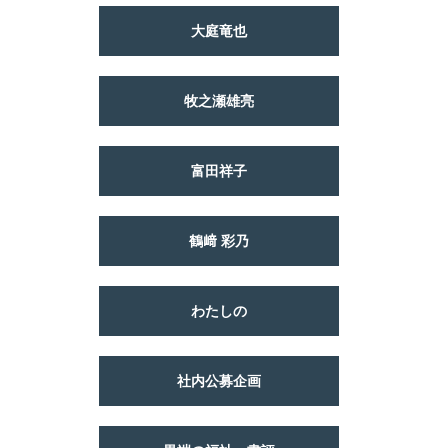
大庭竜也
牧之瀬雄亮
富田祥子
鶴﨑 彩乃
わたしの
社内公募企画