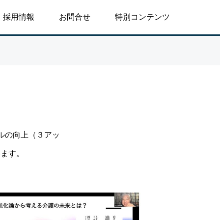
採用情報
お問合せ
特別コンテンツ

ブログ
ブログ
「八月敗戦の夏に思うこと」
政治はなぜ大切な
ベルの向上（３アッ
／安積遊歩
遊歩
います。