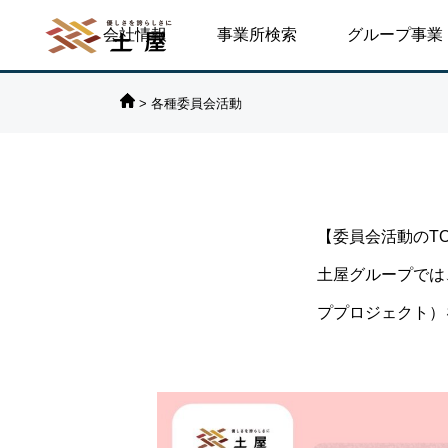
会社情報
事業所検索
グループ事業
>
各種委員会活動

ブログ
対
【委員会活動のT
る／25年目の地域
帯状疱疹に倒れる／安積遊歩
土屋グループでは
145～先輩たちが
がい者運動の上にな
ププロジェクト）
のを考える～／渡邉