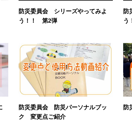
防災委員会 シリーズやってみよ
防
う！！ 第2弾
う
に
防災委員会 防災パーソナルブッ
防
ク 変更点ご紹介