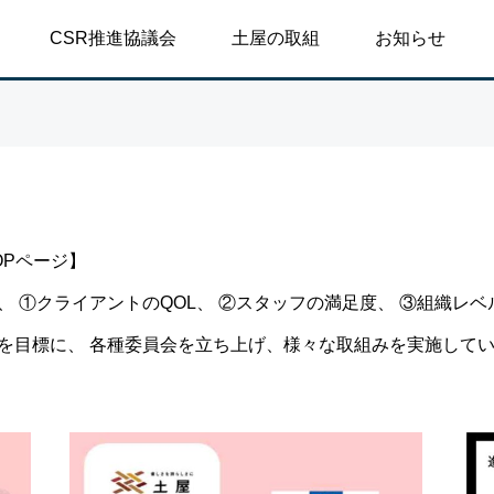
CSR推進協議会
土屋の取組
お知らせ
談シリーズ
対談シリーズ
OPページ】
【高浜代表×浅野史郎先生】
【高浜代表×浅野史郎先生】
、 ①クライアントのQOL、 ②スタッフの満足度、 ③組織レ
連続対談シリーズ第2回 ～
連続対談シリーズ第2回 ～
を目標に、 各種委員会を立ち上げ、様々な取組みを実施して
第2部～
第1部～