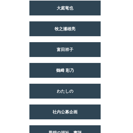
大庭竜也
牧之瀬雄亮
富田祥子
鶴﨑 彩乃
わたしの
社内公募企画
異端の福祉 書評