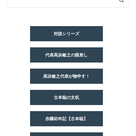
対談シリーズ
代表高浜敏之の眼差し
高浜敏之代表が物申す！
古本聡の文机
赤國幼年記【古本聡】