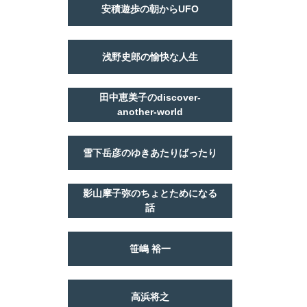
安積遊歩の朝からUFO
浅野史郎の愉快な人生
田中恵美子のdiscover-
another-world
雪下岳彦のゆきあたりばったり
影山摩子弥のちょとためになる
話
笹嶋 裕一
高浜将之