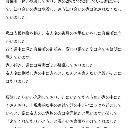
真備町一体が水浸しており、家の2階まで水浸している所ばかり
で、知り合いの家は水没し、違う知り合いの家は流されなくなっ
ていました。
私は支援物資を揃え、友人宅の復興のお手伝いをしに真備町に向
かいました。
行く道中に見た真備町の街並み。変わり果てた姿は今でも鮮明に
覚えています。
家が傾き、道には災害ゴミが散乱しておりました。
友人宅に到着し家の中に入ると、なんとも言えない光景がそこに
はありました。
腐敗した匂いが充満しており、川にいたであろう魚が家の中にた
くさんおり、非現実的な事の連続で頭の中がパニックを起こして
いると、逆に友人のご家族の方は空元気だと思いますが笑って
『来てくれてありがとう』と温かいお言葉をかけてくれました。