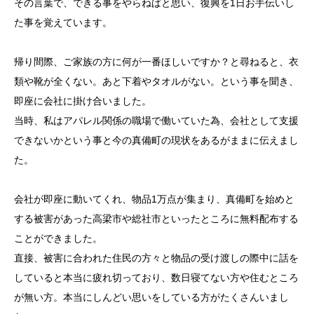
その言葉で、できる事をやらねばと思い、復興を1日お手伝いし
た事を覚えています。
帰り間際、ご家族の方に何が一番ほしいですか？と尋ねると、衣
類や靴が全くない。あと下着やタオルがない。という事を聞き、
即座に会社に掛け合いました。
当時、私はアパレル関係の職場で働いていた為、会社として支援
できないかという事と今の真備町の現状をあるがままに伝えまし
た。
会社が即座に動いてくれ、物品1万点が集まり、真備町を始めと
する被害があった高梁市や総社市といったところに無料配布する
ことができました。
直接、被害に合われた住民の方々と物品の受け渡しの際中に話を
していると本当に疲れ切っており、数日寝てない方や住むところ
が無い方。本当にしんどい思いをしている方がたくさんいまし