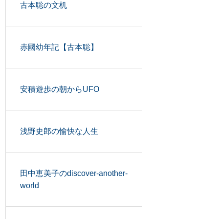
古本聡の文机
赤國幼年記【古本聡】
安積遊歩の朝からUFO
浅野史郎の愉快な人生
田中恵美子のdiscover-another-
world