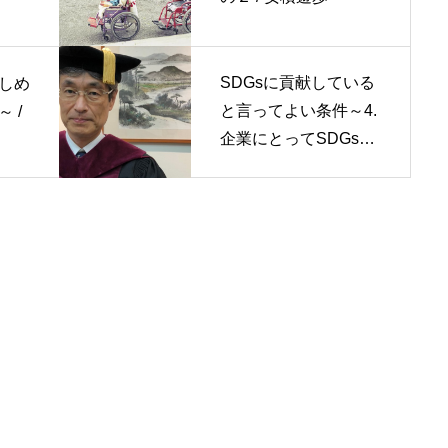
SDGsに貢献している
しめ
と言ってよい条件～4.
 /
企業にとってSDGsの
メリットは何処に / 影
山摩子弥