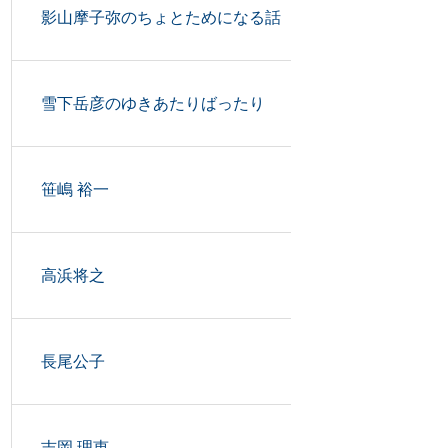
影山摩子弥のちょとためになる話
雪下岳彦のゆきあたりばったり
笹嶋 裕一
高浜将之
長尾公子
吉岡 理恵