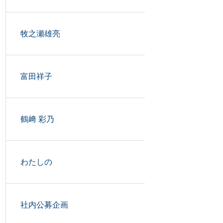
牧之瀬雄亮
富田祥子
鶴﨑 彩乃
わたしの
社内公募企画