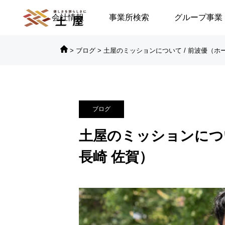
会社情報
事業所検索
グループ事業
>
ブログ
>
土屋のミッションについて / 前波優（ホ

対談シリーズ
対
ブログ
に倒れる／安積遊歩
【高浜代表×浅野史郎先生】
土屋のミッションについ
連続対談シリーズ第2回 ～
長崎 佐賀）
第2部～