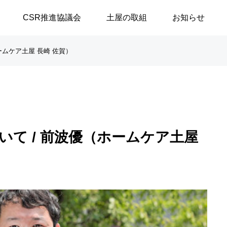
CSR推進協議会
土屋の取組
お知らせ
ームケア土屋 長崎 佐賀）
談シリーズ
ブログ
【高浜代表×浅野史郎先生】
「八月敗戦の夏に思うこと
て / 前波優（ホームケア土屋
連続対談シリーズ第2回 ～
／安積遊歩
第1部～