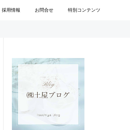
採用情報
お問合せ
特別コンテンツ

ブログ
ブログ
」
政治はなぜ大切なのか／安積
地域で生きる／24
遊歩
生活奮闘記144～
の重度訪問介護に
／渡邉由美子