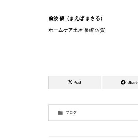
前波 優（まえば まさる）
ホームケア土屋 長崎 佐賀
Post
Share
ブログ