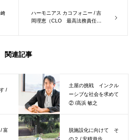
ハーモニアス カコフォニー / 吉
川﨑
岡理恵（CLO 最高法務責任
）
者）
関連記事
土屋の挑戦 インクル
 /
ーシブな社会を求めて
② /高浜 敏之
 富
脱施設化に向けて そ
の２ / 安積遊歩