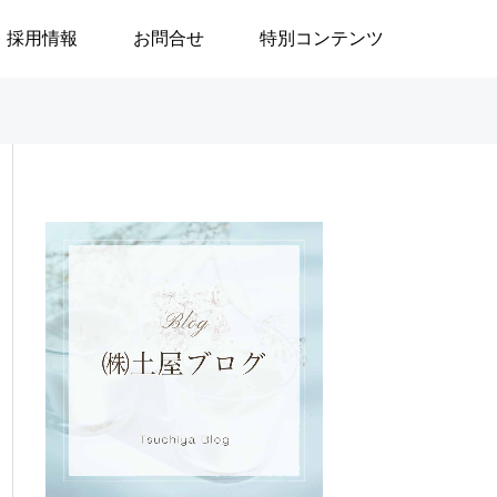
採用情報
お問合せ
特別コンテンツ

ブログ
ブログ
」
政治はなぜ大切なのか／安積
地域で生きる／24
遊歩
生活奮闘記144～
の重度訪問介護に
／渡邉由美子