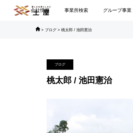
会社情報
事業所検索
グループ事業
>
ブログ
>
桃太郎 / 池田憲治

対談シリーズ
対
ブログ
に倒れる／安積遊歩
【高浜代表×浅野史郎先生】
桃太郎 / 池田憲治
連続対談シリーズ第2回 ～
第2部～