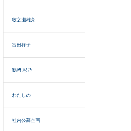
牧之瀬雄亮
富田祥子
鶴﨑 彩乃
わたしの
社内公募企画