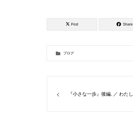
Post
Share
ブログ
『小さな一歩』後編. ／ わた