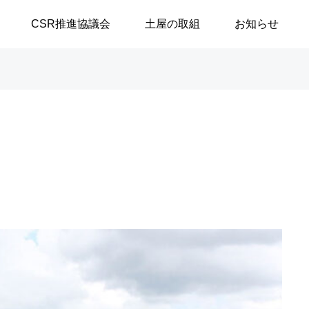
CSR推進協議会
土屋の取組
お知らせ
談シリーズ
ブログ
【高浜代表×浅野史郎先生】
「八月敗戦の夏に思うこと
連続対談シリーズ第2回 ～
／安積遊歩
第1部～