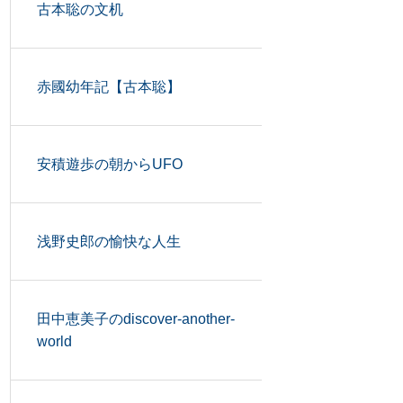
古本聡の文机
赤國幼年記【古本聡】
安積遊歩の朝からUFO
浅野史郎の愉快な人生
田中恵美子のdiscover-another-
world