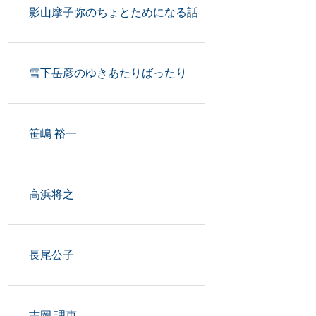
影山摩子弥のちょとためになる話
雪下岳彦のゆきあたりばったり
笹嶋 裕一
高浜将之
長尾公子
吉岡 理恵