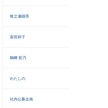
牧之瀬雄亮
富田祥子
鶴﨑 彩乃
わたしの
社内公募企画