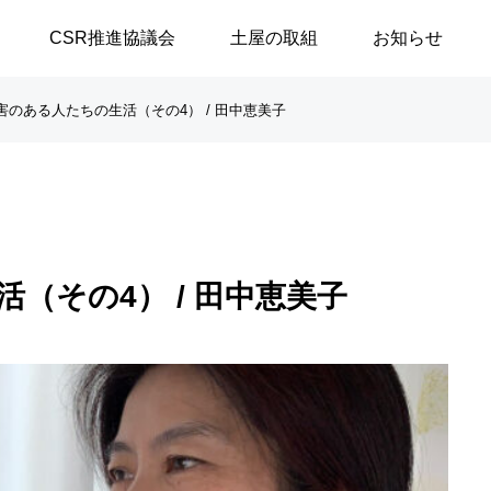
CSR推進協議会
土屋の取組
お知らせ
害のある人たちの生活（その4） / 田中恵美子
談シリーズ
ブログ
【高浜代表×浅野史郎先生】
「八月敗戦の夏に思うこと
（その4） / 田中恵美子
連続対談シリーズ第2回 ～
／安積遊歩
第1部～