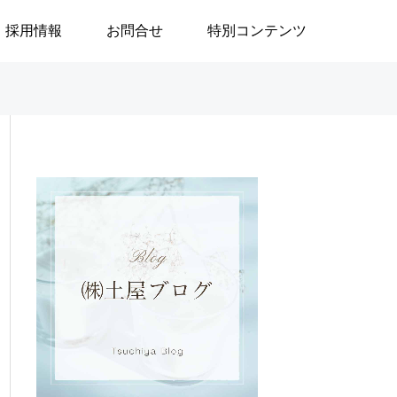
採用情報
お問合せ
特別コンテンツ

ブログ
ブログ
」
政治はなぜ大切なのか／安積
地域で生きる／24
遊歩
生活奮闘記144～
の重度訪問介護に
／渡邉由美子