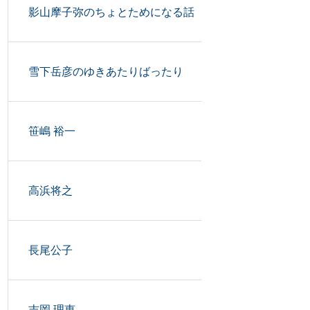
影山摩子弥のちょとためになる話
雪下岳彦のゆきあたりばったり
笹嶋 裕一
高浜将之
長尾公子
吉岡 理恵