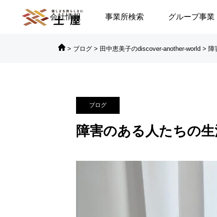
会社情報
事業所検索
グループ事業
>
ブログ
>
田中恵美子のdiscover-another-world
>
障

対談シリーズ
対
ブログ
に倒れる／安積遊歩
【高浜代表×浅野史郎先生】
障害のある人たちの生活
連続対談シリーズ第2回 ～
第2部～