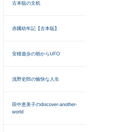
古本聡の文机
赤國幼年記【古本聡】
安積遊歩の朝からUFO
浅野史郎の愉快な人生
田中恵美子のdiscover-another-
world