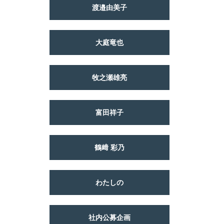
渡邉由美子
大庭竜也
牧之瀬雄亮
富田祥子
鶴﨑 彩乃
わたしの
社内公募企画