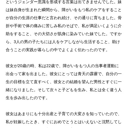
というジェンダー意識を形成する言葉は出てきませんでした。妹
は妹自身が生まれた瞬間から、障がいをもつ私のケアをすること
が自分の生涯の仕事だと言われ続け、その通りに育ちました。骨
折や手術で体の痛みに苦しみ私のそばで、私が満足いくように介
助をすること、その大切さが肌身に染みていた妹でした。ですか
ら、3人の男の子たちには人をケアしながら生活すること、助け
合うことの実践が暮らしの中でよくよく伝わったのです。
彼女が20歳の時、私は22歳で、障がいをもつ人の当事者運動に
出会って家を出ました。彼女にとっては青天の霹靂で、自分の一
生の目標を立て直すべく、彼女との結婚を望んだ男性とすぐに一
緒になりました。そして次々と子どもを生み、私とは全く違う人
生を歩み出したのです。
彼女はあまりにも十分出産と子育ての大変さを知っていたので、
私が妊娠したとき、すぐにおめでとうとはいえないと沈黙してし