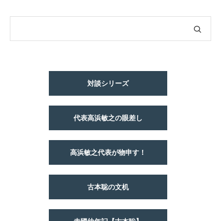
対談シリーズ
代表高浜敏之の眼差し
高浜敏之代表が物申す！
古本聡の文机