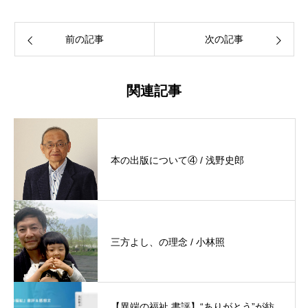
前の記事
次の記事
関連記事
本の出版について④ / 浅野史郎
三方よし、の理念 / 小林照
【異端の福祉 書評】“ありがとう”が紡