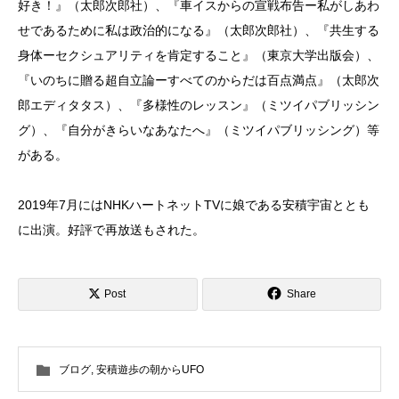
好き！』（太郎次郎社）、『車イスからの宣戦布告ー私がしあわ
せであるために私は政治的になる』（太郎次郎社）、『共生する
身体ーセクシュアリティを肯定すること』（東京大学出版会）、
『いのちに贈る超自立論ーすべてのからだは百点満点』（太郎次
郎エディタタス）、『多様性のレッスン』（ミツイパブリッシン
グ）、『自分がきらいなあなたへ』（ミツイパブリッシング）等
がある。
2019年7月にはNHKハートネットTVに娘である安積宇宙ととも
に出演。好評で再放送もされた。
Post
Share
ブログ
,
安積遊歩の朝からUFO