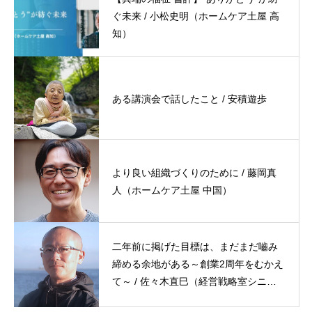
ぐ未来 / 小松史明（ホームケア土屋 高
知）
ある講演会で話したこと / 安積遊歩
より良い組織づくりのために / 藤岡真
人（ホームケア土屋 中国）
二年前に掲げた目標は、まだまだ嚙み
締める余地がある～創業2周年をむかえ
て～ / 佐々木直巳（経営戦略室シニア
ディレクター）