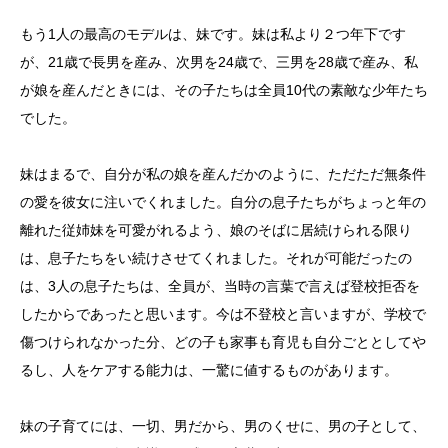
もう1人の最高のモデルは、妹です。妹は私より２つ年下です
が、21歳で長男を産み、次男を24歳で、三男を28歳で産み、私
が娘を産んだときには、その子たちは全員10代の素敵な少年たち
でした。
妹はまるで、自分が私の娘を産んだかのように、ただただ無条件
の愛を彼女に注いでくれました。自分の息子たちがちょっと年の
離れた従姉妹を可愛がれるよう、娘のそばに居続けられる限り
は、息子たちをい続けさせてくれました。それが可能だったの
は、3人の息子たちは、全員が、当時の言葉で言えば登校拒否を
したからであったと思います。今は不登校と言いますが、学校で
傷つけられなかった分、どの子も家事も育児も自分ごととしてや
るし、人をケアする能力は、一驚に値するものがあります。
妹の子育てには、一切、男だから、男のくせに、男の子として、