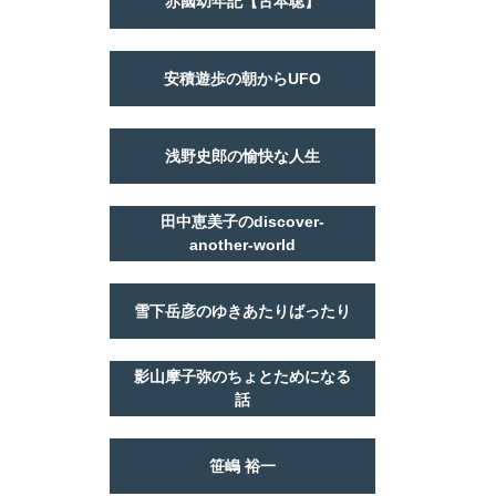
赤國幼年記【古本聡】
安積遊歩の朝からUFO
浅野史郎の愉快な人生
田中恵美子のdiscover-
another-world
雪下岳彦のゆきあたりばったり
影山摩子弥のちょとためになる
話
笹嶋 裕一