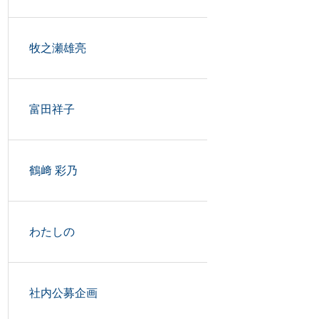
牧之瀬雄亮
富田祥子
鶴﨑 彩乃
わたしの
社内公募企画