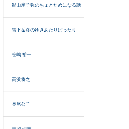
影山摩子弥のちょとためになる話
雪下岳彦のゆきあたりばったり
笹嶋 裕一
高浜将之
長尾公子
吉岡 理恵