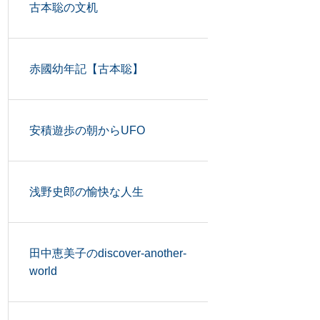
古本聡の文机
赤國幼年記【古本聡】
安積遊歩の朝からUFO
浅野史郎の愉快な人生
田中恵美子のdiscover-another-
world