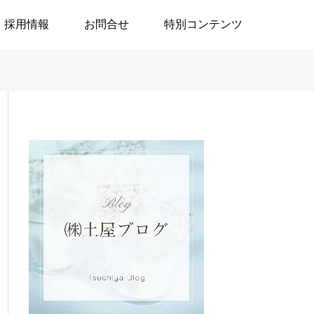
採用情報
お問合せ
特別コンテンツ

ブログ
ブログ
」
政治はなぜ大切なのか／安積
地域で生きる／24
遊歩
生活奮闘記144～
の重度訪問介護に
／渡邉由美子