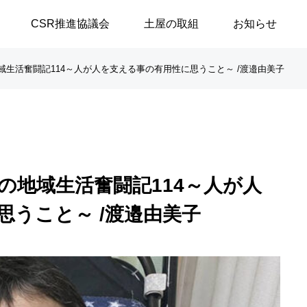
CSR推進協議会
土屋の取組
お知らせ
域生活奮闘記114～人が人を支える事の有用性に思うこと～ /渡邉由美子
談シリーズ
ブログ
【高浜代表×浅野史郎先生】
「八月敗戦の夏に思うこと
の地域生活奮闘記114～人が人
連続対談シリーズ第2回 ～
／安積遊歩
思うこと～ /渡邉由美子
第1部～