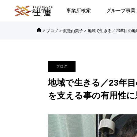
会社情報
事業所検索
グループ事業
>
ブログ
>
渡邉由美子
>
地域で生きる／23年目の地

対談シリーズ
対
ブログ
に倒れる／安積遊歩
【高浜代表×浅野史郎先生】
地域で生きる／23年目
連続対談シリーズ第2回 ～
を支える事の有用性に
第2部～