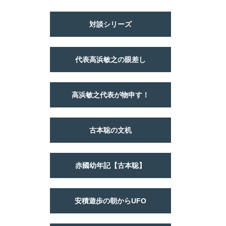
対談シリーズ
代表高浜敏之の眼差し
高浜敏之代表が物申す！
古本聡の文机
赤國幼年記【古本聡】
安積遊歩の朝からUFO