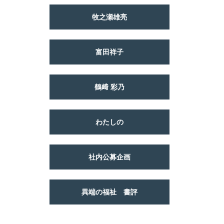
牧之瀬雄亮
富田祥子
鶴﨑 彩乃
わたしの
社内公募企画
異端の福祉 書評