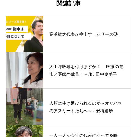
関連記事
高浜敏之代表が物申す！シリーズ⑧
人工呼吸器を付けますか？ －医療の進
歩と医師の裁量」－④ / 田中恵美子
人類は生き延びられるのか～オリパラ
のアスリートたちへ～ / 安積遊歩
一人一人が会社の代表になってる瞬