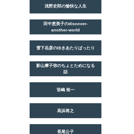
浅野史郎の愉快な人生
田中恵美子のdiscover-
another-world
雪下岳彦のゆきあたりばったり
影山摩子弥のちょとためになる
話
笹嶋 裕一
高浜将之
長尾公子