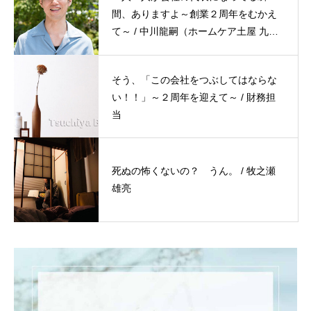
間、ありますよ～創業２周年をむかえ
て～ / 中川龍嗣（ホームケア土屋 九州
西部 エリアマネージャー）
そう、「この会社をつぶしてはならな
い！！」～２周年を迎えて～ / 財務担
当
死ぬの怖くないの？ うん。 / 牧之瀬
雄亮