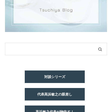
対談シリーズ
代表高浜敏之の眼差し
高浜敏之代表が物申す！