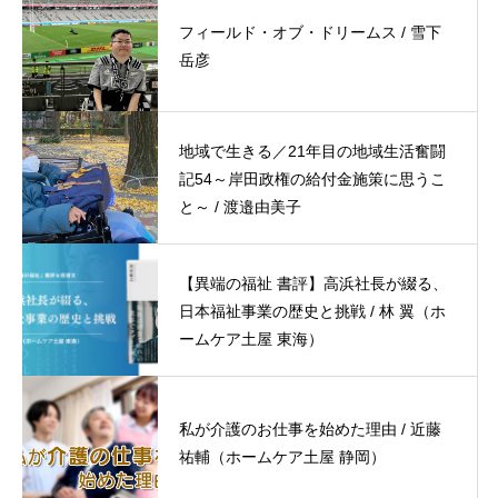
フィールド・オブ・ドリームス / 雪下
岳彦
地域で生きる／21年目の地域生活奮闘
記54～岸田政権の給付金施策に思うこ
と～ / 渡邉由美子
【異端の福祉 書評】高浜社長が綴る、
日本福祉事業の歴史と挑戦 / 林 翼（ホ
ームケア土屋 東海）
私が介護のお仕事を始めた理由 / 近藤
祐輔（ホームケア土屋 静岡）