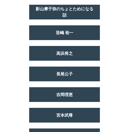
影山摩子弥のちょとためになる
話
笹嶋 裕一
高浜将之
長尾公子
吉岡理恵
宮本武尊