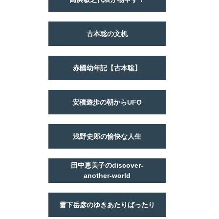
古本聡の文机
赤國幼年記【古本聡】
安積遊歩の朝からUFO
浅野史郎の愉快な人生
田中恵美子のdiscover-
another-world
雪下岳彦のゆきあたりばったり