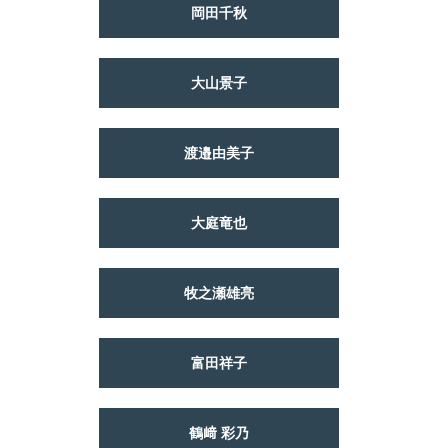
岡田千秋
大山景子
渡邉由美子
大庭竜也
牧之瀬雄亮
富田祥子
鶴﨑 彩乃