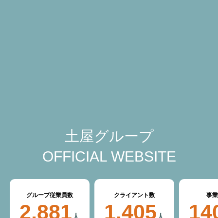
土屋グループ
OFFICIAL WEBSITE
グループ従業員数
クライアント数
事業
2,881
1,405
14
人
人