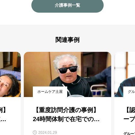
介護事例一覧
関連事例
グループホームのがわ
デイ
例】
【認知症ケア事例】グル
デイ
の生
ープホーム入居中の認知
例
ンダ
症高齢者の個性への向き
グループホームのがわ
デイホ