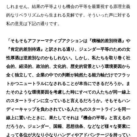
しれません。結果の平等よりも機会の平等を最重視する原理主義
的なリベラリズムから生まれる見解です。そういった声に対する
私の意見は下記の通りです。
「そもそもアファーマティブアクションは『積極的差別待遇』や
『肯定的差別待遇』と訳される通り、ジェンダー平等のための女
性厚遇は逆差別なのかもしれない。しかし、私たちを取り巻く社
会的、経済的、政治的、文化的、歴史的背景という環境要因から
全く独立して、企業の中での判断が純然たる能力軸だけでフラッ
トかつニュートラルになされることが本当にできるだろうか。ま
たそのような環境要因を考慮した時にすべての人たちが同一線上
のスタートラインに立っていると言えるだろうか。そもそもハン
ディーキャップを負わされている人たちのスタートラインを同一
線上に置いたときに、果たしてそれは『機会の平等』と言えるの
だろうか。ジェンダー、国籍、思想信条、などなど様々な要素に
よって各位が大なり小なりハンディやアドバンテージを持ってい