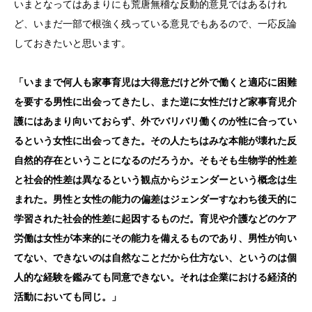
いまとなってはあまりにも荒唐無稽な反動的意見ではあるけれ
ど、いまだ一部で根強く残っている意見でもあるので、一応反論
しておきたいと思います。
「いままで何人も家事育児は大得意だけど外で働くと適応に困難
を要する男性に出会ってきたし、また逆に女性だけど家事育児介
護にはあまり向いておらず、外でバリバリ働くのが性に合ってい
るという女性に出会ってきた。その人たちはみな本能が壊れた反
自然的存在ということになるのだろうか。そもそも生物学的性差
と社会的性差は異なるという観点からジェンダーという概念は生
まれた。男性と女性の能力の偏差はジェンダーすなわち後天的に
学習された社会的性差に起因するものだ。育児や介護などのケア
労働は女性が本来的にその能力を備えるものであり、男性が向い
てない、できないのは自然なことだから仕方ない、というのは個
人的な経験を鑑みても同意できない。それは企業における経済的
活動においても同じ。」