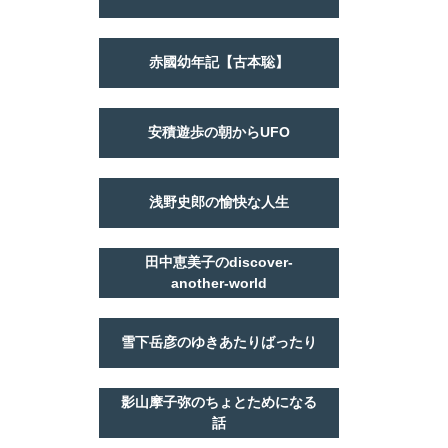
赤國幼年記【古本聡】
安積遊歩の朝からUFO
浅野史郎の愉快な人生
田中恵美子のdiscover-
another-world
雪下岳彦のゆきあたりばったり
影山摩子弥のちょとためになる
話