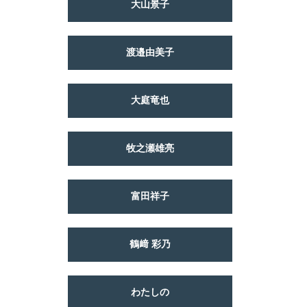
大山景子
渡邉由美子
大庭竜也
牧之瀬雄亮
富田祥子
鶴﨑 彩乃
わたしの