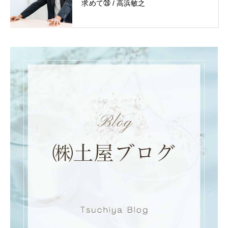
求めて㉘ / 高浜敏之