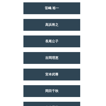
笹嶋 裕一
高浜将之
長尾公子
吉岡理恵
宮本武尊
岡田千秋