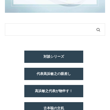
対談シリーズ
代表高浜敏之の眼差し
高浜敏之代表が物申す！
古本聡の文机